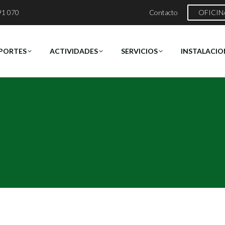
91 070
Contacto
OFICIN
PORTES
ACTIVIDADES
SERVICIOS
INSTALACIO
Estás aquí:
Inicio