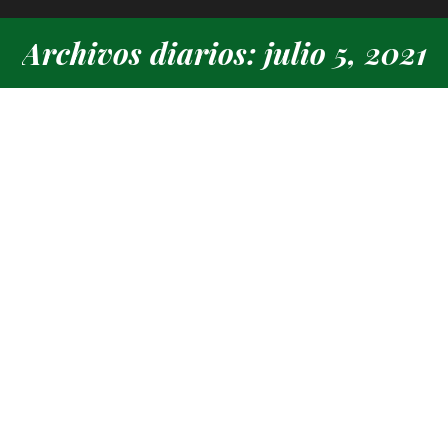
Archivos diarios: julio 5, 2021
Estás aquí:
Julio, el mes de los torneos sociales