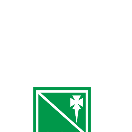
General
,
Tenis de mesa
Por
Tony Gómez
julio 5, 2021
Deja un comentario
Este mes de julio prepárate para los Torneos Sociales de
Stadium Casablanca. Este verano nuestras actividades no
paran y hemos preparado tres torneos diferentes para
que disfrutes del deporte social en el mejor entorno.
Precio por torneo: 3 € individual 5 € pareja Inscríbete a
los tres torneos y el 3º ¡gratis! TORNEOS Petanca del…