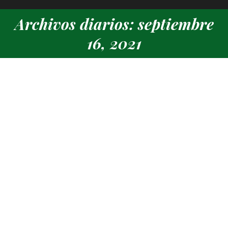
Archivos diarios: septiembre
Estás aquí:
16, 2021
Curso de buceo
General
Por
Tony Gómez
septiembre 16, 2021
Deja un comentario
¿Quieres aprender a bucear? Stadium Casablanca lanza