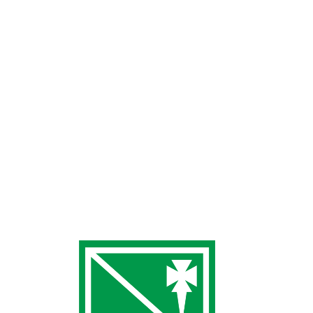
Menores
General
,
Pádel
Por
Tenis
mayo 12, 2022
Deja un comentario
El pasado domingo se celebró la entrega de trofeos de
nuestro social de menores con un gran ambiente y
muchas caras felices de nuestros deportistas más
jóvenes. Tenemos muchas ganas de volver a repetir con
todos vosotros y de que se nos añadan más jóvenes
socios