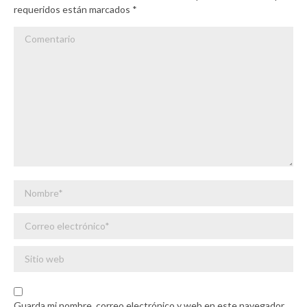
requeridos están marcados
*
Comentario
Nombre *
Correo electrónico *
Sitio web
Guarda mi nombre, correo electrónico y web en este navegador