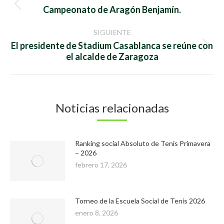
entre
Publicación
Campeonato de Aragón Benjamín.
anterior:
publicaciones
SIGUIENTE
El presidente de Stadium Casablanca se reúne con
Publicación
el alcalde de Zaragoza
siguiente:
Noticias relacionadas
Ranking social Absoluto de Tenis Primavera
– 2026
febrero 17, 2026
Torneo de la Escuela Social de Tenis 2026
enero 8, 2026