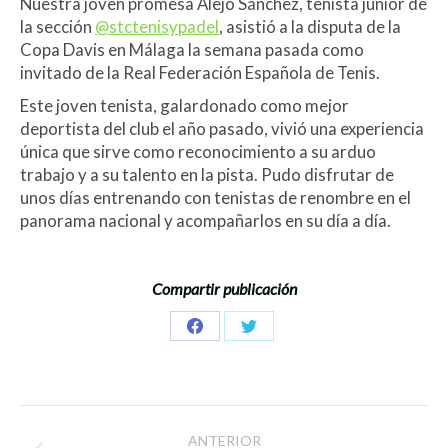
Nuestra joven promesa Alejo Sánchez, tenista junior de
la sección
@stctenisypadel
, asistió a la disputa de la
Copa Davis en Málaga la semana pasada como
invitado de la Real Federación Española de Tenis.
Este joven tenista, galardonado como mejor
deportista del club el año pasado, vivió una experiencia
única que sirve como reconocimiento a su arduo
trabajo y a su talento en la pista. Pudo disfrutar de
unos días entrenando con tenistas de renombre en el
panorama nacional y acompañarlos en su día a día.
Compartir publicación
Share
Share
on
on
Facebook
Twitter
Navegación
ANTERIOR