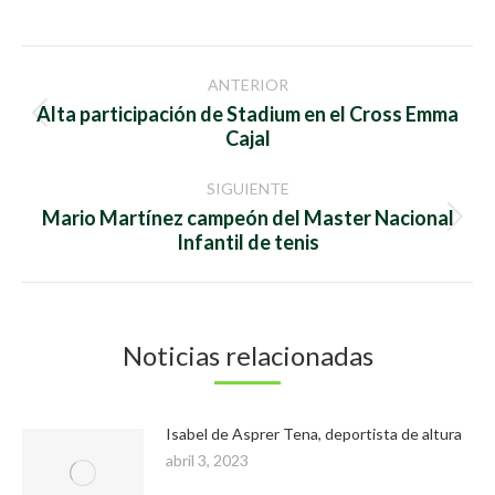
on
on
Facebook
Twitter
Navegación
ANTERIOR
entre
Alta participación de Stadium en el Cross Emma
Publicación
Cajal
anterior:
publicaciones
SIGUIENTE
Mario Martínez campeón del Master Nacional
Publicación
Infantil de tenis
siguiente:
Noticias relacionadas
Isabel de Asprer Tena, deportista de altura
abril 3, 2023