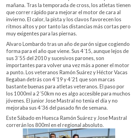
mañana. Tras la temporada de cross, los atletas tienen
que correr rápido para mejorar el motor de cara al
invierno. El calor, la pista y los clavos favorecen los
ritmos altos y por tanto las distancias más cortas pero
muy exigentes para las piernas.
Bonusuri de
Alvaro Lombardo tras un año de parón sigue cogiendo
forma para el año que viene. Sus 4´15, aunque lejos de
sus 3´55 del 2010 y sucesivos parones, son
Bingo Fără
importantes para volver una vez más a poner el motor
a punto. Los veteranos Ramón Suárez y Héctor Vacas
llegaban detrás con 4´19 y 4´21 que son marcas
Depozit:
bastante buenas para atletas veteranos. El paso por
los 1000ml a 2´50km no es algo accesible para muchos
jóvenes. El junior Jose Mastral no tenía el día y no
Casizoid’s Cele
mejoraba sus 4´36 del pasado fin de semana.
Este Sábado en Huesca Ramón Suárez y Jose Mastral
correrán los 800ml en el regional absoluto.
Mai Atractive