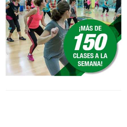
experiența de bingo la cele mai înalte standarde.
În plus, Casizoid va oferi și promoții recurente pentru
jucătorii existenți, cum ar fi bonusuri de reîncărcare,
turnee exclusive și premii speciale. Aceste oferte vor fi
actualizate în mod regulat pentru a menține interesul
jucătorilor și pentru a-i recompensa pe cei mai loiali
dintre ei. Cu o astfel de abordare inovatoare, Casizoid
se va diferenția cu siguranță de concurență în 2025.
În concluzie, bonusurile de bingo fără depozit oferite
de Casizoid sunt, fără îndoială, unele dintre cele mai
atractive oferte disponibile în prezent pentru iubitorii
de jocuri de noroc online. Cu o gamă largă de promoții
și bonusuri tentante, platforma Casizoid se remarcă
prin generozitatea sa și dorința de a oferi jucătorilor o
experiență de joc de neuitat. Indiferent dacă sunteți un
începător sau un jucător experimentat, aceste bonusuri
vă permit să explorați lumea fascinantă a bingo-ului
online fără a risca banii proprii, crescându-vă șansele