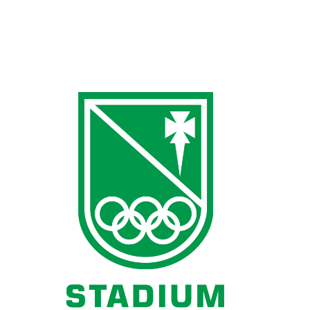
de câștig și adăugând un plus de emoție și suspans la
fiecare rotire.