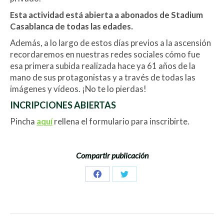
Esta actividad está abierta a abonados de Stadium
Casablanca de todas las edades.
Además, a lo largo de estos días previos a la ascensión
recordaremos en nuestras redes sociales cómo fue
esa primera subida realizada hace ya 61 años de la
mano de sus protagonistas y a través de todas las
imágenes y vídeos. ¡No te lo pierdas!
INCRIPCIONES ABIERTAS
Pincha
aquí
rellena el formulario para inscribirte.
Compartir publicación
Share
Share
on
on
Facebook
Twitter