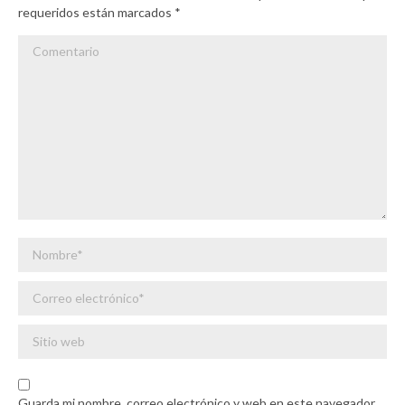
requeridos están marcados
*
Comentario
Nombre *
Correo electrónico *
Sitio web
Guarda mi nombre, correo electrónico y web en este navegador