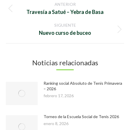
Navegación
ANTERIOR
entre
Publicación
Travesía a Satué – Yebra de Basa
anterior:
publicaciones
SIGUIENTE
Publicación
Nuevo curso de buceo
siguiente:
Noticias relacionadas
Ranking social Absoluto de Tenis Primavera
– 2026
febrero 17, 2026
Torneo de la Escuela Social de Tenis 2026
enero 8, 2026