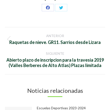
Share
Share
on
on
Facebook
Twitter
Navegación
ANTERIOR
entre
Publicación
Raquetas de nieve. GR11. Sarrios desde Lizara
anterior:
publicaciones
SIGUIENTE
Abierto plazo de inscripcion para la travesia 2019
Publicación
(Valles Berberes de Alto Atlas) Plazas limitada
siguiente:
Noticias relacionadas
Escuelas Deportivas 2023-2024