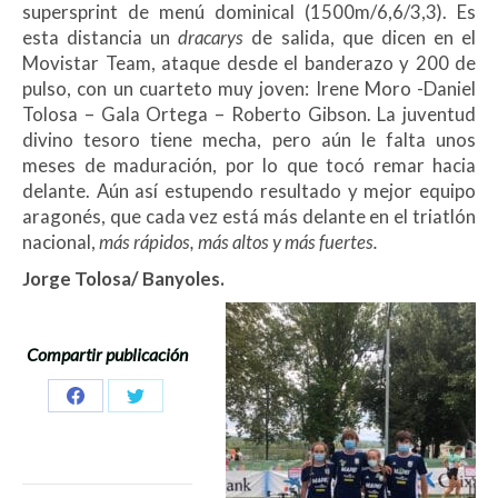
supersprint de menú dominical (1500m/6,6/3,3). Es
esta distancia un
dracarys
de salida, que dicen en el
Movistar Team, ataque desde el banderazo y 200 de
pulso, con un cuarteto muy joven: Irene Moro -Daniel
Tolosa – Gala Ortega – Roberto Gibson. La juventud
divino tesoro tiene mecha, pero aún le falta unos
meses de maduración, por lo que tocó remar hacia
delante. Aún así estupendo resultado y mejor equipo
aragonés, que cada vez está más delante en el triatlón
nacional,
más rápidos, más altos y más fuertes
.
Jorge Tolosa/ Banyoles.
Compartir publicación
Share
Share
on
on
Facebook
Twitter