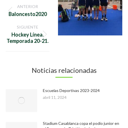
Navegación
ANTERIOR
entre
Publicación
Baloncesto2020
anterior:
publicaciones
SIGUIENTE
Hockey Línea.
Publicación
Temporada 20-21.
siguiente:
Noticias relacionadas
Escuelas Deportivas 2023-2024
abril 11, 2024
Stadium Casablanca copa el podio junior en