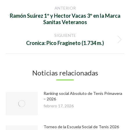
Navegación
ANTERIOR
entre
Ramón Suárez 1º y Hector Vacas 3º en la Marca
Publicación
Sanitas Veteranos
anterior:
publicaciones
SIGUIENTE
Publicación
Cronica: Pico Fragineto (1.734 m.)
siguiente:
Noticias relacionadas
Ranking social Absoluto de Tenis Primavera
– 2026
febrero 17, 2026
Torneo de la Escuela Social de Tenis 2026