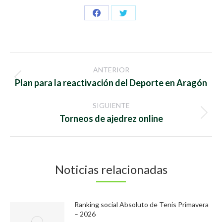
Share
Share
on
on
Facebook
Twitter
Navegación
ANTERIOR
entre
Publicación
Plan para la reactivación del Deporte en Aragón
anterior:
publicaciones
SIGUIENTE
Publicación
Torneos de ajedrez online
siguiente:
Noticias relacionadas
Ranking social Absoluto de Tenis Primavera
– 2026