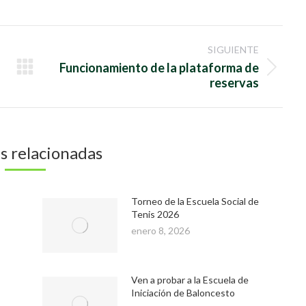
on
on
Facebook
Twitter
SIGUIENTE
Funcionamiento de la plataforma de
Publicación
reservas
siguiente:
s relacionadas
Torneo de la Escuela Social de
Tenis 2026
enero 8, 2026
Ven a probar a la Escuela de
Iniciación de Baloncesto