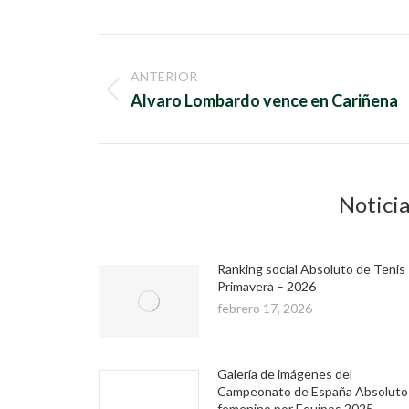
Navegación
ANTERIOR
entre
Publicación
Alvaro Lombardo vence en Cariñena
anterior:
publicaciones
Noticia
Ranking social Absoluto de Tenis
Primavera – 2026
febrero 17, 2026
Galería de imágenes del
Campeonato de España Absoluto
femenino por Equipos 2025