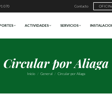
91 070
Contacto
OFICIN
PORTES
ACTIVIDADES
SERVICIOS
INSTALACIO
Circular por Aliaga
Estás aquí:
Inicio
General
Circular por Aliaga