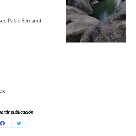
seo Pablo Serrano)
nas
rtir publicación
Share
Share