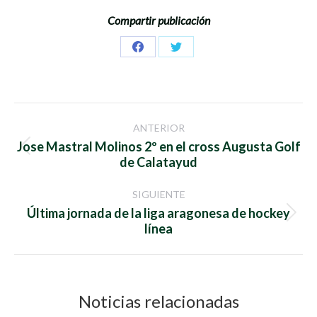
Compartir publicación
Share
Share
on
on
Facebook
Twitter
Navegación
ANTERIOR
entre
Jose Mastral Molinos 2º en el cross Augusta Golf
Publicación
de Calatayud
anterior:
publicaciones
SIGUIENTE
Última jornada de la liga aragonesa de hockey
Publicación
línea
siguiente:
Noticias relacionadas