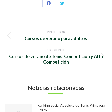
Share
Share
on
on
Facebook
Twitter
Navegación
ANTERIOR
entre
Publicación
Cursos de verano para adultos
anterior:
publicaciones
SIGUIENTE
Cursos de verano de Tenis: Competición y Alta
Publicación
Competición
siguiente:
Noticias relacionadas
Ranking social Absoluto de Tenis Primavera
– 2026