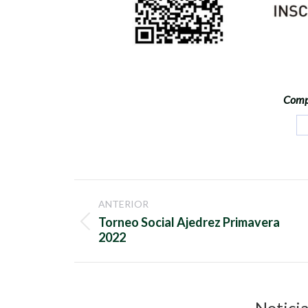
Compa
Navegación
ANTERIOR
entre
Torneo Social Ajedrez Primavera
Publicación
2022
anterior:
publicaciones
Noticia