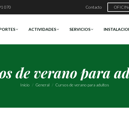
91 070
Contacto
OFICIN
PORTES
ACTIVIDADES
SERVICIOS
INSTALACIO
os de verano para ad
Estás aquí:
Inicio
General
Cursos de verano para adultos