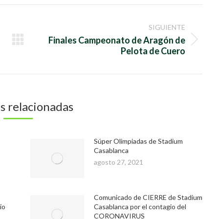
Facebook
Twitter
SIGUIENTE
Finales Campeonato de Aragón de
Publicación
Pelota de Cuero
siguiente:
s relacionadas
Súper Olimpiadas de Stadium
Casablanca
agosto 27, 2021
Comunicado de CIERRE de Stadium
io
Casablanca por el contagio del
CORONAVIRUS