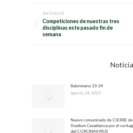
Navegación
ANTERIOR
entre
Competiciones de nuestras tres
Publicación
disciplinas este pasado fin de
publicaciones
anterior:
semana
Noticia
Balonmano 23-24
agosto 24, 2023
Nuevo comunicado de CIERRE de
Stadium Casablanca por el contag
del CORONAVIRUS