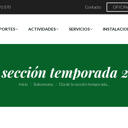
91 070
Contacto
OFICIN
PORTES
ACTIVIDADES
SERVICIOS
INSTALACIO
a sección temporada 
Estás aquí:
Inicio
Balonmano
Día de la sección temporada…