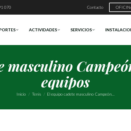
91 070
Contacto
OFICIN
PORTES
ACTIVIDADES
SERVICIOS
INSTALACIO
te masculino Campeó
equipos
Estás aquí:
Inicio
Tenis
El equipo cadete masculino Campeón…