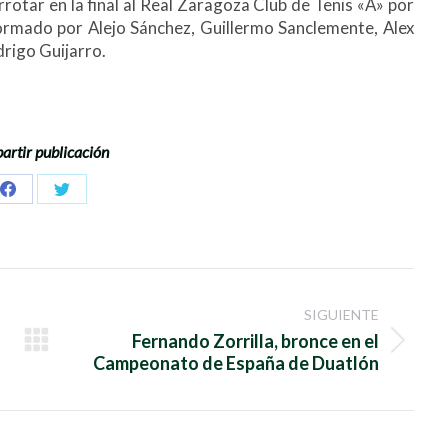
otar en la final al Real Zaragoza Club de Tenis «A» por
ormado por Alejo Sánchez, Guillermo Sanclemente, Alex
drigo Guijarro.
rtir publicación
Share
Share
on
on
Facebook
Twitter
SIGUIENTE
Fernando Zorrilla, bronce en el
Publicación
Campeonato de España de Duatlón
siguiente: