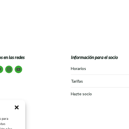
s en las redes
Información para el socio
tranos en:
Horarios
book
Twitter
Instagram
Youtube
Tarifas
Hazte socio
s para
stas
ón o las