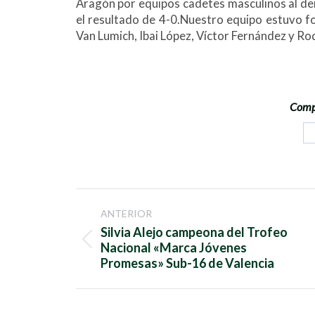
Aragón por equipos cadetes masculinos al derr
el resultado de 4-0.Nuestro equipo estuvo f
Van Lumich, Ibai López, Víctor Fernández y Ro
Compa
Navegación
ANTERIOR
entre
Silvia Alejo campeona del Trofeo
Publicación
Nacional «Marca Jóvenes
publicaciones
anterior:
Promesas» Sub-16 de Valencia