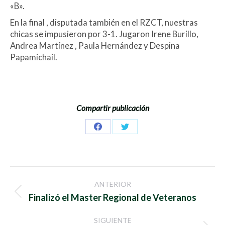
«B».
En la final , disputada también en el RZCT, nuestras
chicas se impusieron por 3-1. Jugaron Irene Burillo,
Andrea Martínez , Paula Hernández y Despina
Papamichail.
Compartir publicación
Share
Share
on
on
Facebook
Twitter
Navegación
ANTERIOR
entre
Publicación
Finalizó el Master Regional de Veteranos
anterior:
publicaciones
SIGUIENTE