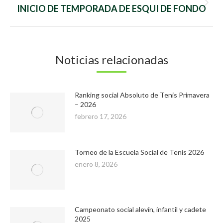
Publicación
INICIO DE TEMPORADA DE ESQUI DE FONDO
siguiente:
Noticias relacionadas
Ranking social Absoluto de Tenis Primavera
– 2026
febrero 17, 2026
Torneo de la Escuela Social de Tenis 2026
enero 8, 2026
Campeonato social alevín, infantil y cadete
2025