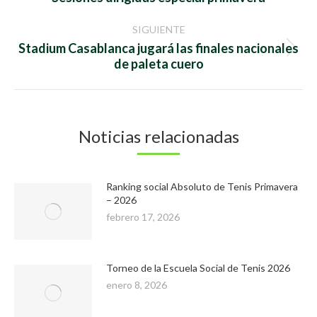
anterior:
publicaciones
SIGUIENTE
Stadium Casablanca jugará las finales nacionales
Publicación
de paleta cuero
siguiente:
Noticias relacionadas
Ranking social Absoluto de Tenis Primavera
– 2026
febrero 17, 2026
Torneo de la Escuela Social de Tenis 2026
enero 8, 2026