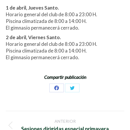
1 de abril, Jueves Santo.
Horario general del club de 8:00 a 23:00 H.
Piscina climatizada de 8:00 a 14:00 H.
El gimnasio permanecerá cerrado.
2 de abril, Viernes Santo.
Horario general del club de 8:00 a 23:00 H.
Piscina climatizada de 8:00 a 14:00 H.
El gimnasio permanecerá cerrado.
Compartir publicación
Share
Share
on
on
Facebook
Twitter
Navegación
ANTERIOR
entre
Publicación
Sesiones dirigidas especial primavera