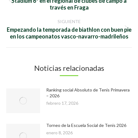
entre
Stadium 6º en el regional de clubes de campo a
Publicación
través en Fraga
anterior:
publicaciones
SIGUIENTE
Empezando la temporada de biathlon con buen pie
Publicación
en los campeonatos vasco-navarro-madrileños
siguiente:
Noticias relacionadas
Ranking social Absoluto de Tenis Primavera
– 2026
febrero 17, 2026
Torneo de la Escuela Social de Tenis 2026
enero 8, 2026