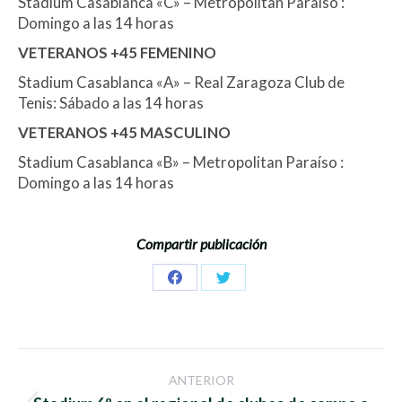
Stadium Casablanca «C» – Metropolitan Paraíso :
Domingo a las 14 horas
VETERANOS +45 FEMENINO
Stadium Casablanca «A» – Real Zaragoza Club de
Tenis: Sábado a las 14 horas
VETERANOS +45 MASCULINO
Stadium Casablanca «B» – Metropolitan Paraíso :
Domingo a las 14 horas
Compartir publicación
Share
Share
on
on
Facebook
Twitter
Navegación
ANTERIOR