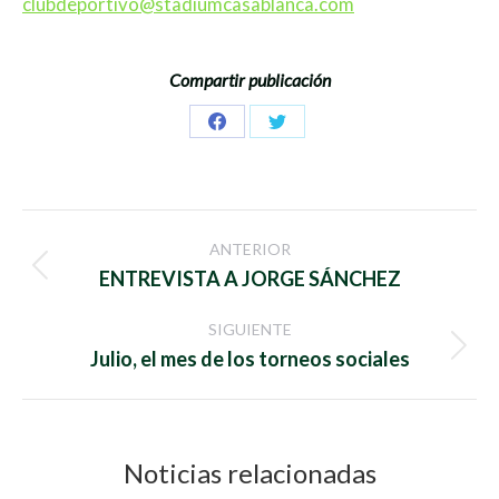
clubdeportivo@stadiumcasablanca.com
Compartir publicación
Share
Share
on
on
Facebook
Twitter
Navegación
ANTERIOR
entre
Publicación
ENTREVISTA A JORGE SÁNCHEZ
anterior:
publicaciones
SIGUIENTE
Publicación
Julio, el mes de los torneos sociales
siguiente:
Noticias relacionadas