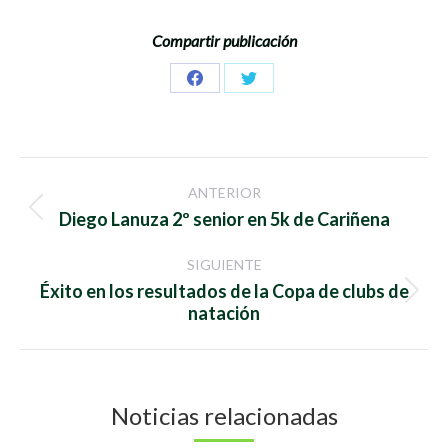
Compartir publicación
Share
Share
on
on
Facebook
Twitter
Navegación
ANTERIOR
entre
Publicación
Diego Lanuza 2º senior en 5k de Cariñena
anterior:
publicaciones
SIGUIENTE
Éxito en los resultados de la Copa de clubs de
Publicación
natación
siguiente:
Noticias relacionadas