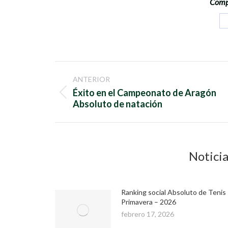
Compa
Navegación
ANTERIOR
entre
Éxito en el Campeonato de Aragón
Publicación
Absoluto de natación
anterior:
publicaciones
Noticia
Ranking social Absoluto de Tenis
Primavera – 2026
febrero 17, 2026