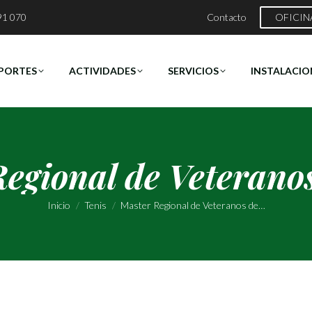
91 070
Contacto
OFICIN
PORTES
ACTIVIDADES
SERVICIOS
INSTALACIO
egional de Veteranos
Estás aquí:
Inicio
Tenis
Master Regional de Veteranos de…