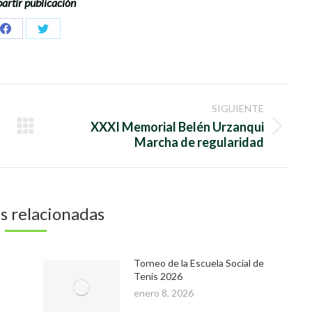
rtir publicación
Share
Share
on
on
Facebook
Twitter
SIGUIENTE
XXXI Memorial Belén Urzanqui
Publicación
Marcha de regularidad
siguiente:
s relacionadas
Torneo de la Escuela Social de
Tenis 2026
enero 8, 2026