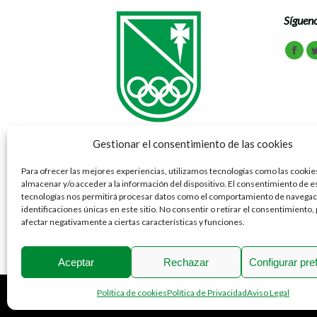
Sígueno
Encuén
Face
Gestionar el consentimiento de las cookies
Para ofrecer las mejores experiencias, utilizamos tecnologías como las cookie
almacenar y/o acceder a la información del dispositivo. El consentimiento de e
Vía Ibérica 69 - 77 50012 Zaragoza
tecnologías nos permitirá procesar datos como el comportamiento de navegaci
Tel: 976 791 070
identificaciones únicas en este sitio. No consentir o retirar el consentimiento
Fax: 976 307 781
afectar negativamente a ciertas características y funciones.
Aceptar
Rechazar
Configurar pre
Política de cookies
Política de Privacidad
Aviso Legal
2018 © Stadium Casablanca