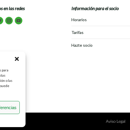
s en las redes
Información para el socio
tranos en:
Horarios
book
Twitter
Instagram
Youtube
Tarifas
Hazte socio
s para
stas
ón o las
, puede
ferencias
Aviso Legal