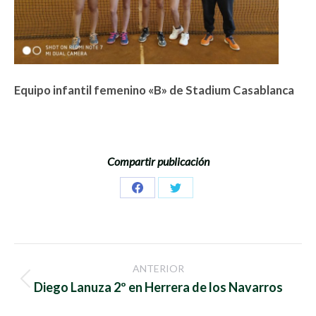
Equipo infantil femenino «B» de Stadium Casablanca
Compartir publicación
Share
Share
on
on
Facebook
Twitter
Navegación
ANTERIOR
entre
Publicación
Diego Lanuza 2º en Herrera de los Navarros
anterior: