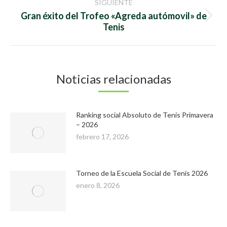
publicaciones
SIGUIENTE
Gran éxito del Trofeo «Agreda autómovil» de
Publicación
Tenis
siguiente:
Noticias relacionadas
Ranking social Absoluto de Tenis Primavera
– 2026
febrero 17, 2026
Torneo de la Escuela Social de Tenis 2026
enero 8, 2026