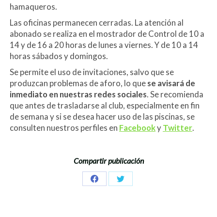
hamaqueros.
Las oficinas permanecen cerradas. La atención al
abonado se realiza en el mostrador de Control de 10 a
14 y de 16 a 20 horas de lunes a viernes. Y de 10 a 14
horas sábados y domingos.
Se permite el uso de invitaciones, salvo que se
produzcan problemas de aforo, lo que
se avisará de
inmediato en nuestras redes sociales
. Se recomienda
que antes de trasladarse al club, especialmente en fin
de semana y si se desea hacer uso de las piscinas, se
consulten nuestros perfiles en
Facebook
y
Twitter
.
Compartir publicación
Share
Share
on
on
Facebook
Twitter