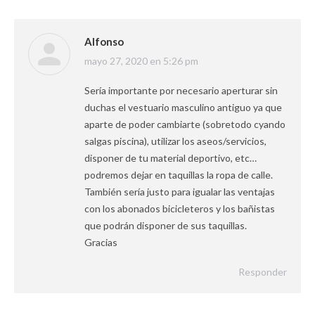
Alfonso
dice:
mayo 27, 2020 en 5:26 pm
Sería importante por necesario aperturar sin
duchas el vestuario masculino antiguo ya que
aparte de poder cambiarte (sobretodo cyando
salgas piscina), utilizar los aseos/servicios,
disponer de tu material deportivo, etc…
podremos dejar en taquillas la ropa de calle.
También sería justo para igualar las ventajas
con los abonados bicicleteros y los bañistas
que podrán disponer de sus taquillas.
Gracias
Responder