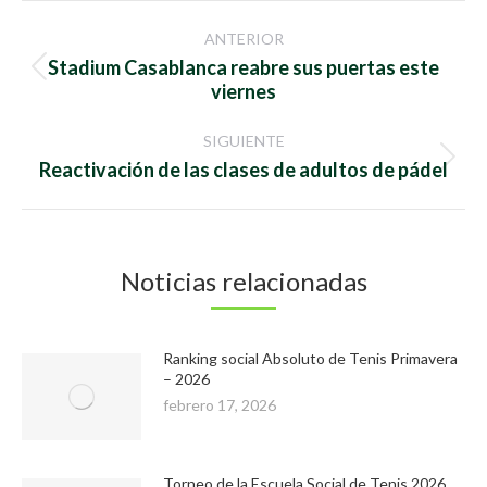
Navegación
ANTERIOR
entre
Stadium Casablanca reabre sus puertas este
Publicación
viernes
anterior:
publicaciones
SIGUIENTE
Publicación
Reactivación de las clases de adultos de pádel
siguiente:
Noticias relacionadas
Ranking social Absoluto de Tenis Primavera
– 2026
febrero 17, 2026
Torneo de la Escuela Social de Tenis 2026