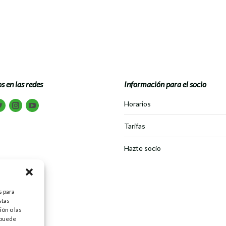
s en las redes
Información para el socio
tranos en:
Horarios
book
Twitter
Instagram
Youtube
Tarifas
Hazte socio
s para
stas
ón o las
, puede