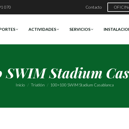
91 070
Contacto
OFICIN
PORTES
ACTIVIDADES
SERVICIOS
INSTALACIO
0 SWIM Stadium Cas
Estás aquí:
Inicio
Triatlón
100×100 SWIM Stadium Casablanca