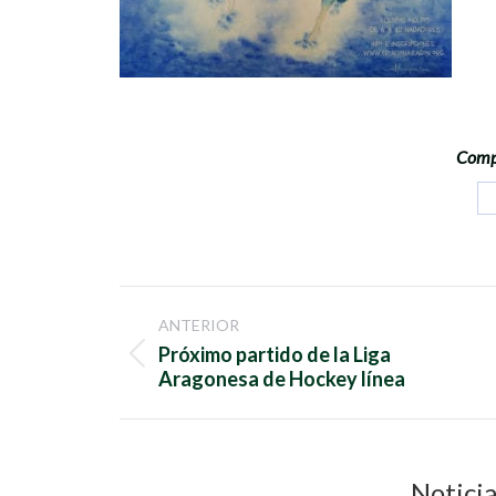
Compa
Navegación
ANTERIOR
entre
Próximo partido de la Liga
Publicación
Aragonesa de Hockey línea
anterior:
publicaciones
Noticia