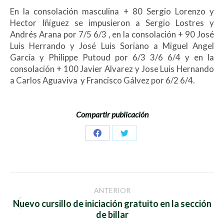
En la consolación masculina + 80 Sergio Lorenzo y
Hector Iñiguez se impusieron a Sergio Lostres y
Andrés Arana por 7/5 6/3 , en la consolación + 90 José
Luis Herrando y José Luis Soriano a Miguel Angel
García y Philippe Putoud por 6/3 3/6 6/4 y en la
consolación + 100 Javier Alvarez y Jose Luis Hernando
a Carlos Aguaviva y Francisco Gálvez por 6/2 6/4.
Compartir publicación
Share
Share
on
on
Facebook
Twitter
Navegación
ANTERIOR
entre
Nuevo cursillo de iniciación gratuito en la sección
Publicación
de billar
anterior: