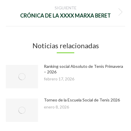
publicaciones
SIGUIENTE
Publicación
CRÓNICA DE LA XXXX MARXA BERET
siguiente:
Noticias relacionadas
Ranking social Absoluto de Tenis Primavera
– 2026
febrero 17, 2026
Torneo de la Escuela Social de Tenis 2026
enero 8, 2026