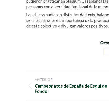
pudieron practicar en Stadium Casablanca las
personas con diversidad funcional de la man
Los chicos pudieron disfrutar del tenis, balon
sensibilizar sobre la importancia de la práctica
de este colectivo y divulgar valores positivos.
Compa
Navegación
ANTERIOR
entre
Campeonatos de España de Esquí de
Publicación
Fondo
anterior:
publicaciones