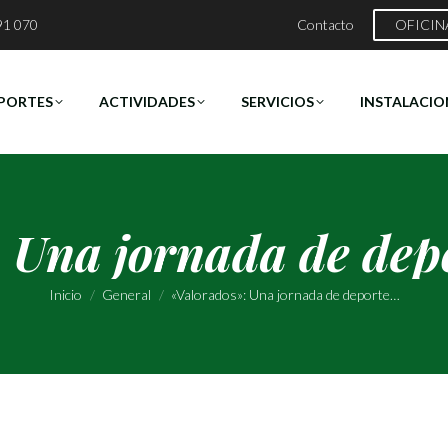
91 070
Contacto
OFICIN
PORTES
ACTIVIDADES
SERVICIOS
INSTALACIO
 Una jornada de depo
Estás aquí:
Inicio
General
«Valorados»: Una jornada de deporte…