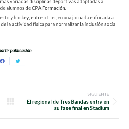
 más variadas disciplinas deportivas adaptadas a
o de alumnos de
CPA Formación.
cesto y hockey, entre otros, en una jornada enfocada a
 de la actividad física para normalizar la inclusión social
rtir publicación
Share
Share
on
on
Facebook
Twitter
SIGUIENTE
El regional de Tres Bandas entra en
Publicación
su fase final en Stadium
siguiente: