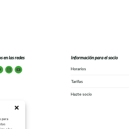
s en las redes
Información para el socio
tranos en:
Horarios
book
Twitter
Instagram
Youtube
Tarifas
Hazte socio
s para
stas