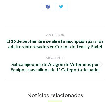
Share
Share
on
on
Facebook
Twitter
Navegación
ANTERIOR
entre
El 16 de Septiembre se abre la inscripción para los
Publicación
adultos interesados en Cursos de Tenis y Padel
anterior:
publicaciones
SIGUIENTE
Subcampeones de Aragón de Veteranos por
Publicación
Equipos masculinos de 1ª Categoría de padel
siguiente:
Noticias relacionadas