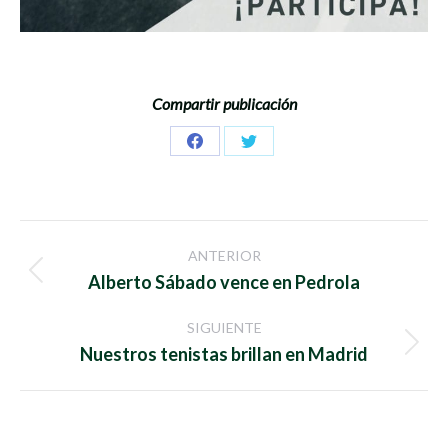
Compartir publicación
Share
Share
on
on
Facebook
Twitter
Navegación
ANTERIOR
entre
Publicación
Alberto Sábado vence en Pedrola
anterior:
publicaciones
SIGUIENTE
Publicación
Nuestros tenistas brillan en Madrid
siguiente: