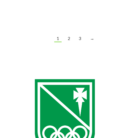
validez hasta el 31 de diciembre de 2018. Tramitar la
licencia…
1
2
3
→