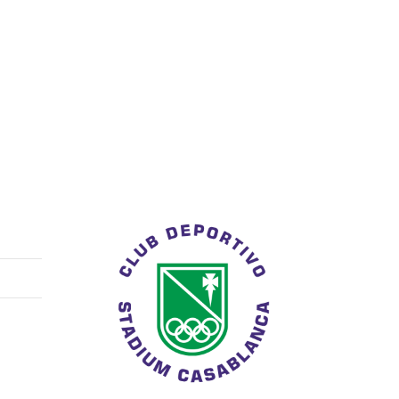
ivar, entre los días 06 y 08 de diciembre, en una
ón 11, donde se vio una gran…