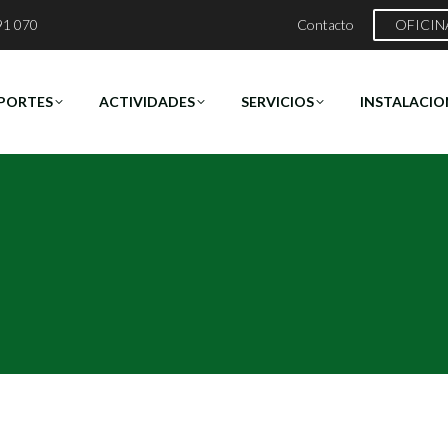
91 070
Contacto
OFICIN
PORTES
ACTIVIDADES
SERVICIOS
INSTALACIO
Estás aquí:
Inicio
2018
diciembre