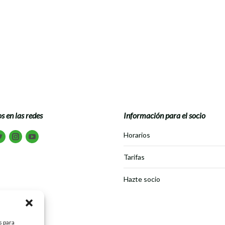
Deja un comentario
e de waterpolo de todo el territorio nacional se dieron cita en el EM. Ol
ros deportistas participaron en categoría alevín, quedando en la posici
s en las redes
Información para el socio
tranos en:
Horarios
book
Twitter
Instagram
Youtube
Tarifas
Hazte socio
s para