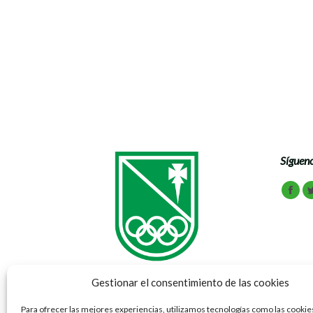
Natación
Por
Javier Villar
diciembre 11, 2018
Un buen número de deportistas de las categorías bas
nueva edición del exitoso torneo Poloamigos. Nuest
Sígueno
Encuén
Face
Gestionar el consentimiento de las cookies
Para ofrecer las mejores experiencias, utilizamos tecnologías como las cookie