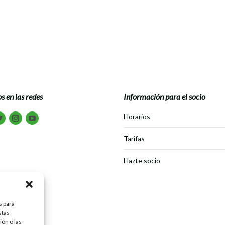
é sería de una crónica sin sus fotografías producidas por nuestros anda
lores. He estado con ellos en las andadas y cumbres y me conmueve su am
s en las redes
Información para el socio
tranos en:
Horarios
book
Twitter
Instagram
Youtube
Tarifas
Hazte socio
s para
stas
ón o las