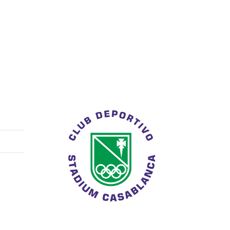
riegos de las montañas? Esos paseantes tranquilos,
or a los seres, a las piedras, a…