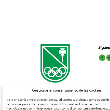
Bolea – Sierra Caballera – Bolea Hola familia!! Qu
observadores de las estaciones, que atrapan sus co
Sígueno
Encuén
Face
Gestionar el consentimiento de las cookies
Para ofrecer las mejores experiencias, utilizamos tecnologías como las cookie
almacenar y/o acceder a la información del dispositivo. El consentimiento de e
Vía Ibérica 69 - 77 50012 Zaragoza
tecnologías nos permitirá procesar datos como el comportamiento de navegaci