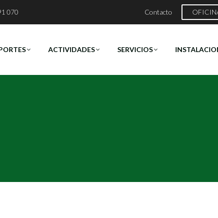
91 070
Contacto
OFICIN
PORTES
ACTIVIDADES
SERVICIOS
INSTALACIO
Estás aquí:
Inicio
2019
abril