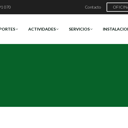
91 070
Contacto
OFICIN
PORTES
ACTIVIDADES
SERVICIOS
INSTALACIO
Estás aquí:
Inicio
2021
mayo