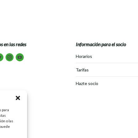
s en las redes
Información para el socio
tranos en:
Horarios
book
Twitter
Instagram
Youtube
Tarifas
Hazte socio
s para
stas
ón o las
, puede