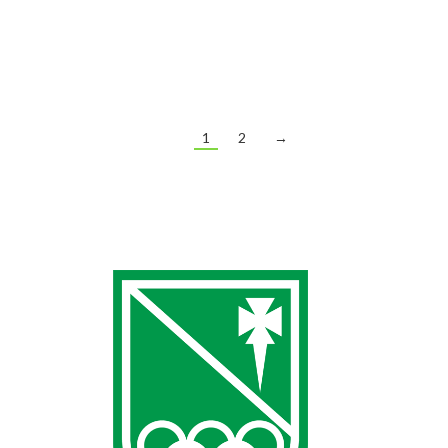
buceador de aguas abiertas, con el curso tendrás todos
los conocimientos necesarios para desenvolverte en el
agua de forma…
1
2
→