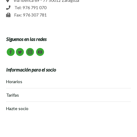
Vía Ibérica 69 - 77 50012 Zaragoza
Tel: 976 791 070
Fax: 976 307 781
Síguenos en las redes
Encuéntranos en:
Facebook
Twitter
Instagram
Youtube
Información para el socio
Horarios
Tarifas
Hazte socio