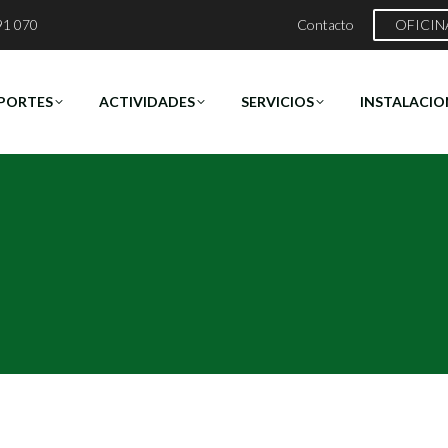
91 070
Contacto
OFICIN
PORTES
ACTIVIDADES
SERVICIOS
INSTALACIO
Estás aquí:
Inicio
2025