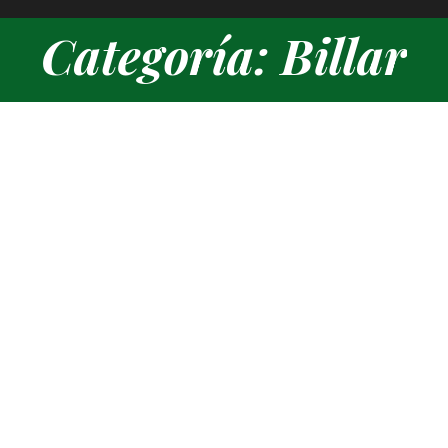
Billar
Estás aquí:
Nueva sala de billar americano
Billar
,
General
Por
Tony Gómez
enero 14, 2022
Deja un comentario
A partir del sábado 15 de enero tendremos a disposición
de nuestros abonados un nuevo espacio destinado al billa
pool o billar americano. Un espacio para poder disfrutar de
este apasionante deporte de habilidad e inteligencia que