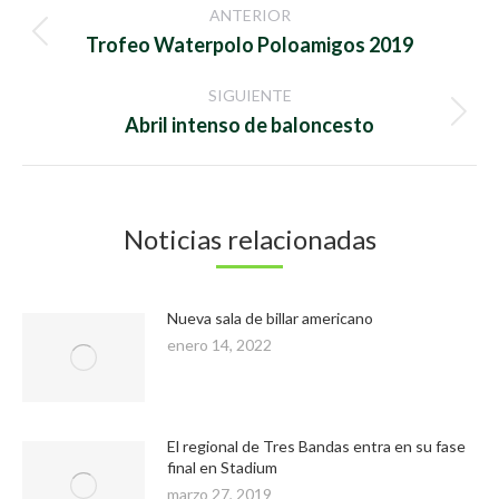
ANTERIOR
entre
Publicación
Trofeo Waterpolo Poloamigos 2019
anterior:
publicaciones
SIGUIENTE
Publicación
Abril intenso de baloncesto
siguiente:
Noticias relacionadas
Nueva sala de billar americano
enero 14, 2022
El regional de Tres Bandas entra en su fase
final en Stadium
marzo 27, 2019