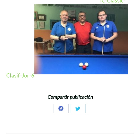
IC-Classic-
Clasif-Jor-6
Compartir publicación
Share
Share
on
on
Facebook
Twitter
Navegación