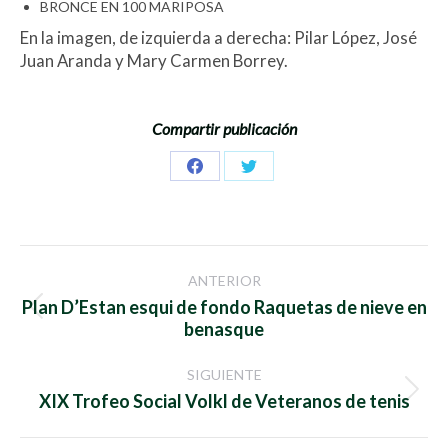
BRONCE EN 100 MARIPOSA
En la imagen, de izquierda a derecha: Pilar López, José
Juan Aranda y Mary Carmen Borrey.
Compartir publicación
Share
Share
on
on
Facebook
Twitter
Navegación
ANTERIOR
entre
Plan D’Estan esqui de fondo Raquetas de nieve en
Publicación
benasque
anterior:
publicaciones
SIGUIENTE
Publicación
XIX Trofeo Social Volkl de Veteranos de tenis
siguiente: