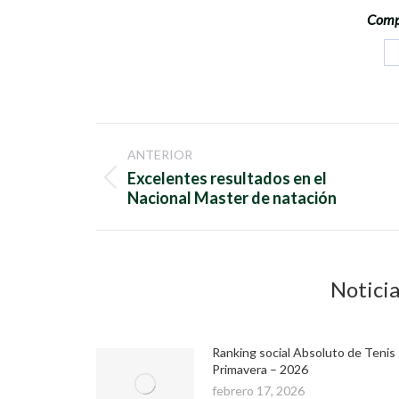
Compa
Navegación
ANTERIOR
entre
Excelentes resultados en el
Publicación
Nacional Master de natación
anterior:
publicaciones
Noticia
Ranking social Absoluto de Tenis
Primavera – 2026
febrero 17, 2026