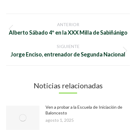
on
on
Facebook
Twitter
Navegación
ANTERIOR
entre
Publicación
Alberto Sábado 4º en la XXX Milla de Sabiñánigo
anterior:
publicaciones
SIGUIENTE
Publicación
Jorge Enciso, entrenador de Segunda Nacional
siguiente:
Noticias relacionadas
Ven a probar a la Escuela de Iniciación de
Baloncesto
agosto 1, 2025