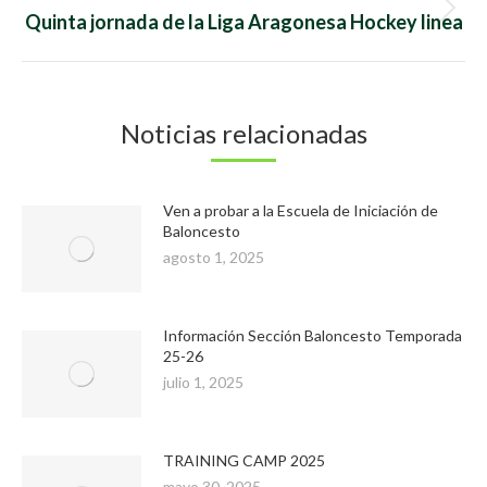
Publicación
Quinta jornada de la Liga Aragonesa Hockey linea
siguiente:
Noticias relacionadas
Ven a probar a la Escuela de Iniciación de
Baloncesto
agosto 1, 2025
Información Sección Baloncesto Temporada
25-26
julio 1, 2025
TRAINING CAMP 2025
mayo 30, 2025