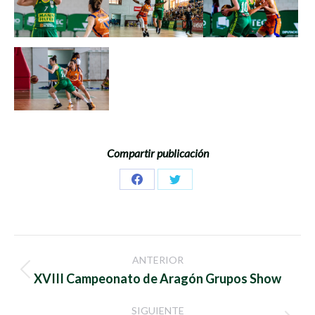
Compartir publicación
Share
Share
on
on
Facebook
Twitter
Navegación
ANTERIOR
entre
Publicación
XVIII Campeonato de Aragón Grupos Show
anterior:
publicaciones
SIGUIENTE