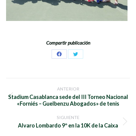
Compartir publicación
Share
Share
on
on
Facebook
Twitter
Navegación
ANTERIOR
entre
Stadium Casablanca sede del III Torneo Nacional
Publicación
«Forniés – Guelbenzu Abogados» de tenis
anterior:
publicaciones
SIGUIENTE
Publicación
Alvaro Lombardo 9º en la 10K de la Caixa
siguiente: