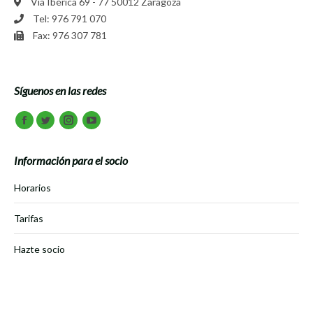
Vía Ibérica 69 - 77 50012 Zaragoza
Tel: 976 791 070
Fax: 976 307 781
Síguenos en las redes
Encuéntranos en:
Facebook
Twitter
Instagram
Youtube
Información para el socio
Horarios
Tarifas
Hazte socio