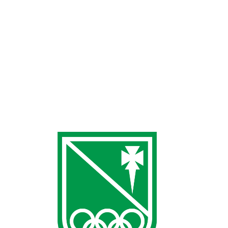
Grandes B y Subcampeonas Junior. Estamos muy
contentos con la progresión de los dos equipos este año,
fruto de un gran trabajo por parte de nuestras
entrenadoras Julia Teresa y Patricia
Villarreal respectivamente. Un lujazo haber podido contar
con Nuri Soler como…