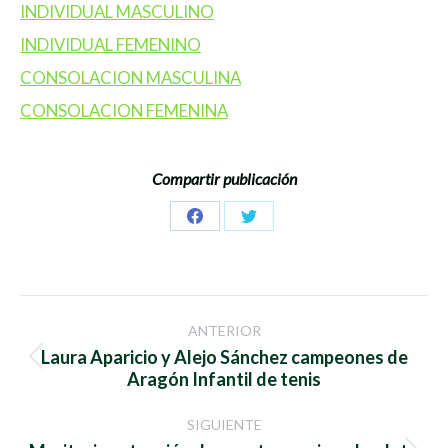
INDIVIDUAL MASCULINO
INDIVIDUAL FEMENINO
CONSOLACION MASCULINA
CONSOLACION FEMENINA
Compartir publicación
Share
Share
on
on
Facebook
Twitter
Navegación
ANTERIOR
entre
Laura Aparicio y Alejo Sánchez campeones de
Publicación
Aragón Infantil de tenis
anterior:
publicaciones
SIGUIENTE