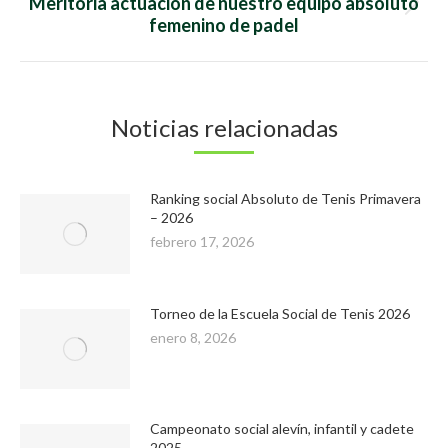
Meritoria actuación de nuestro equipo absoluto
Publicación
femenino de padel
siguiente:
Noticias relacionadas
Ranking social Absoluto de Tenis Primavera
– 2026
febrero 17, 2026
Torneo de la Escuela Social de Tenis 2026
enero 8, 2026
Campeonato social alevín, infantil y cadete
2025