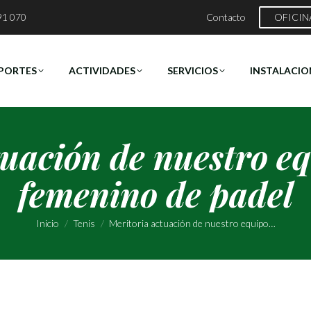
91 070
Contacto
OFICIN
PORTES
ACTIVIDADES
SERVICIOS
INSTALACIO
tuación de nuestro eq
femenino de padel
Estás aquí:
Inicio
Tenis
Meritoria actuación de nuestro equipo…