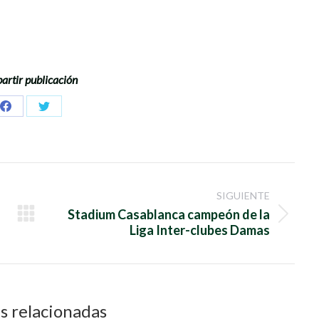
rtir publicación
Share
Share
on
on
Facebook
Twitter
SIGUIENTE
Stadium Casablanca campeón de la
Publicación
Liga Inter-clubes Damas
siguiente:
s relacionadas