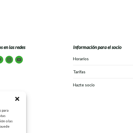
s en las redes
Información para el socio
tranos en:
Horarios
book
Twitter
Instagram
Youtube
Tarifas
Hazte socio
s para
stas
ón o las
, puede