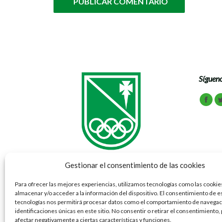
PUBLICAR COMENTARIO
Sígueno
Encuén
Face
Gestionar el consentimiento de las cookies
Para ofrecer las mejores experiencias, utilizamos tecnologías como las cookie
almacenar y/o acceder a la información del dispositivo. El consentimiento de e
Vía Ibérica 69 - 77 50012 Zaragoza
tecnologías nos permitirá procesar datos como el comportamiento de navegaci
Tel: 976 791 070
identificaciones únicas en este sitio. No consentir o retirar el consentimiento
Fax: 976 307 781
afectar negativamente a ciertas características y funciones.