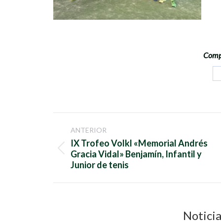
Compa
Navegación
ANTERIOR
entre
IX Trofeo Volkl «Memorial Andrés
Publicación
Gracia Vidal» Benjamín, Infantil y
publicaciones
anterior:
Junior de tenis
Noticia