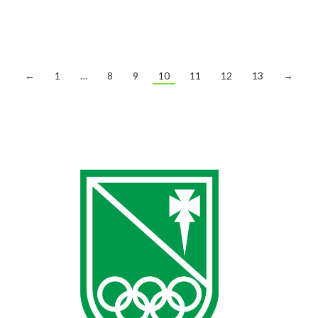
¿Nos ayudas a elegir los…
←
1
…
8
9
10
11
12
13
→