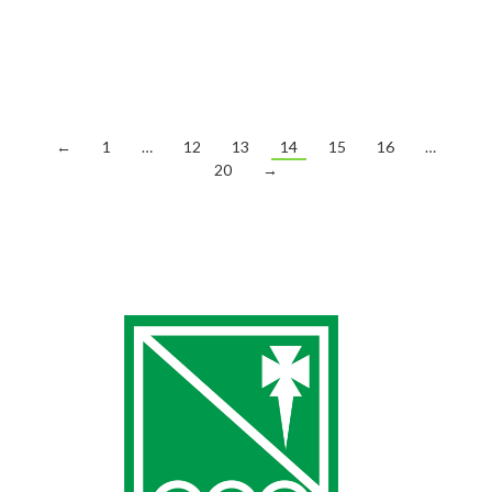
que han permitido elevar el nivel del torneo por calidad y
cantidad. Destacar , las categorías de benjamín y alevín en
las…
←
1
…
12
13
14
15
16
…
20
→