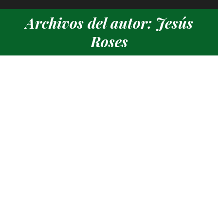
Archivos del autor: Jesús
Estás aquí:
Roses
IX Trofeo Völkl Alevín y Cadete Memorial